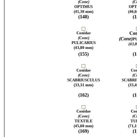
(Cone)
(C
OPTIMUS
OPT
(41,30 mm)
(46,
(148)
(1
Conidae
Con
(Cone)
(Cone)
P
PULICARIUS
(43,
(43,80 mm)
(155)
(1
Conidae
Con
(Cone)
(C
SCABRIUSCULUS
SCABRI
(33,31 mm)
(35,
(162)
(1
Conidae
Con
(Cone)
(C
TEXTILE
TU
(45,60 mm)
(71,
(169)
(1