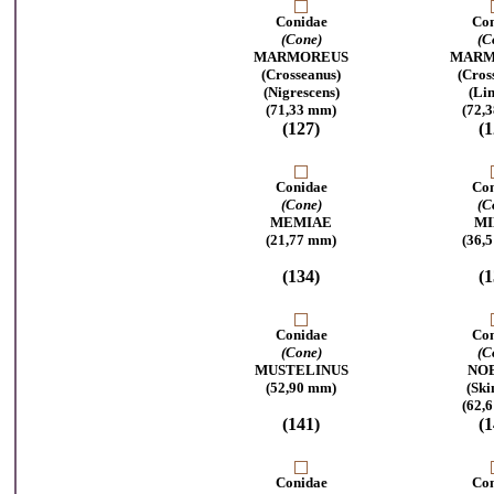
Conidae
Con
(Cone)
(C
MARMOREUS
MARM
(Crosseanus)
(Cros
(Nigrescens)
(Li
(71,33 mm)
(72,
(127)
(1
Conidae
Con
(Cone)
(C
M
EMIAE
MI
(21,77 mm)
(36,
(134)
(1
Conidae
Con
(Cone)
(C
MUSTELINUS
NOB
(52,90 mm)
(Ski
(62,
(141)
(1
Conidae
Con