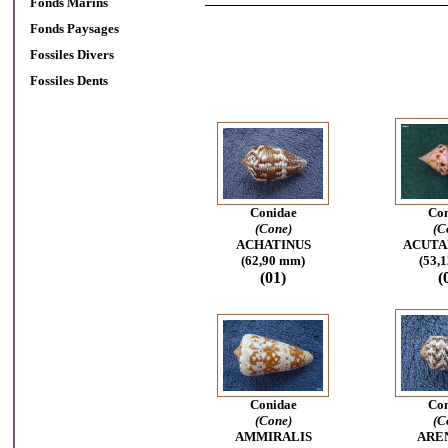
Fonds Marins
Fonds Paysages
Fossiles Divers
Fossiles Dents
Conidae
Con
(Cone)
(C
ACHATINUS
ACUTA
(62,90 mm)
(53,
(01)
(
Conidae
Con
(Cone)
(C
AMMIRALIS
ARE