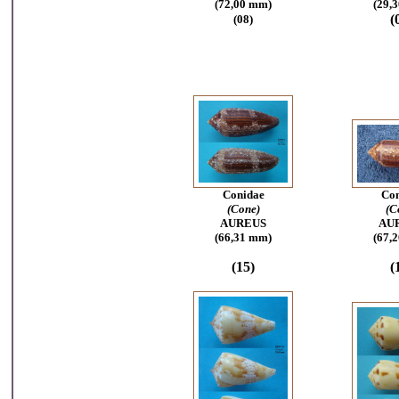
(72,00 mm)
(29,
(
(08)
Conidae
Con
(Cone)
(C
AUREUS
AU
(66,31 mm)
(67,
(15)
(