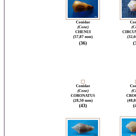
Conidae
Con
(Cone)
(C
CHENUI
CIRCU
(57,87 mm)
(32,
(36)
(
Conidae
Con
(Cone)
(C
CORONATUS
CRO
(28,50 mm)
(48,
(43)
(