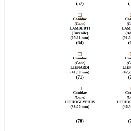
(57)
(
Conidae
Con
(Cone)
(C
LAMBERTI
LAM
(Juvenile)
(Ad
(65,61 mm)
(91,
(64)
(
Conidae
Con
(Cone)
(C
LIENARDI
LIE
(41,30 mm)
(42,
(71)
(
Conidae
Con
(Cone)
(C
LITHOGLYPHUS
LITHO
(38,00 mm)
(46,
(78)
(