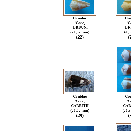
Conidae
Con
(Cone)
(C
B
RUUNI
B
R
(20,62 mm)
(40,
(22)
(
Conidae
Con
(Cone)
(C
CABRITII
CAB
(20,02 mm)
(26,
(29)
(