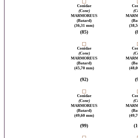
Conidae
Con
(Cone)
(C
MARMOREUS
MARM
(Batard)
(Ba
(36,31 mm)
(38,
(85)
(
Conidae
Con
(Cone)
(C
MARMOREUS
MARM
(Batard)
(Ba
(45,70 mm)
(48,
(92)
(
Conidae
Con
(Cone)
(C
MARMOREUS
MARM
(Batard)
(Ba
(49,60 mm)
(49,
(99)
(1