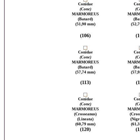
Conidae
Con
(Cone)
(C
MARMOREUS
MARM
(Batard)
(Ba
(51,90 mm)
(52,
(106)
(1
Conidae
Con
(Cone)
(C
MARMOREUS
MARM
(Batard)
(Ba
(57,74 mm)
(57,
(113)
(1
Conidae
Con
(Cone)
(C
MARMOREUS
MARM
(Crosseanus)
(Cros
(Lineata)
(Nigr
(60,79 mm)
(61,
(120)
(1