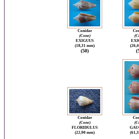
Conidae
Con
(Cone)
(C
EXIGUUS
EXI
(18,31 mm)
(26,
(50)
(
Conidae
Con
(Cone)
(C
FLORIDULUS
G
AU
(22,90 mm)
(61,