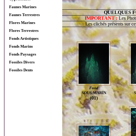
Faunes Marines
QUELQUES F
Faunes Terrestres
IMPORTANT :
Les Photo
Flores Marines
Les clichés présents sur c
Flores Terrestres
Fonds Artistiques
Fonds Marins
Fonds Paysages
Fossiles Divers
Fossiles Dents
Fond
SOUS-MARIN
(01)