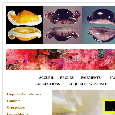
ACCUEIL
REGLES
PAIEMENTS
FA
COLLECTIONS
COQUILLES WRS LISTE
Coquilles Australiennes
Conidaes
Cypraeidaes
Faunes Marine