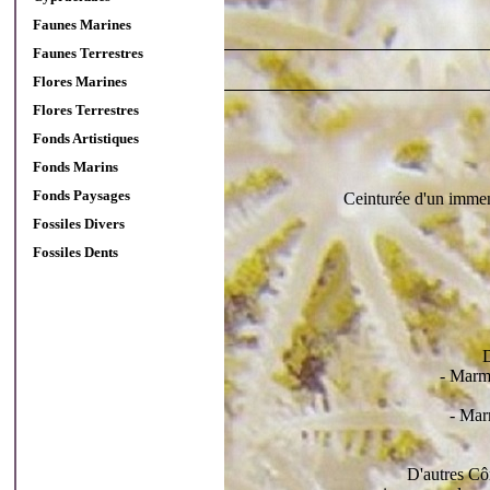
Faunes Marines
Faunes Terrestres
Flores Marines
Flores Terrestres
Fonds Artistiques
Fonds Marins
Fonds Paysages
Ceinturée d'un immens
Fossiles Divers
Fossiles Dents
D
- Marm
- Mar
D'autres Cô