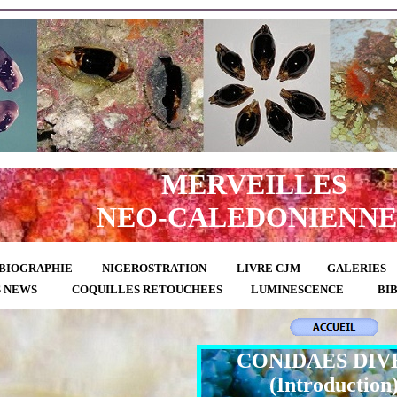
MERVEILLES
NEO-CALEDONIENNE
BIOGRAPHIE
NIGEROSTRATION
LIVRE CJM
GALERIES
S NEWS
COQUILLES RETOUCHEES
LUMINESCENCE
BI
CONIDAES DIV
(Introduction