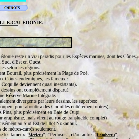
ELLE-CALEDONIE.
donie reste un vrai paradis pour les Espèces marines, dont les Cônes.
 Sud, d'Est en Ouest.
es selon les régions.
ment Bourail, plus précisément la Plage de Poé,
eux Cônes endémiques, les fameux :
a Coquille deviennent quasi inexistants).
 dessins ont complètement disparu),
'une Réserve Marine Intégrale.
ement divergents par leurs dessins, les superbes:
oupent pour aboutir a des Coquilles entièrement noires),
es Pins, plus précisément en Baie de Oupi.
r graphisme, mais virent au rouge translucide complet)
écisément au Sud-Est de l'Ilot Nokanhui,
es de mètres-carrés seulement.
mme les fameux
"
",
"
Pertusus
"
, et/ou autres "
"
,
Merletis
Lambertis