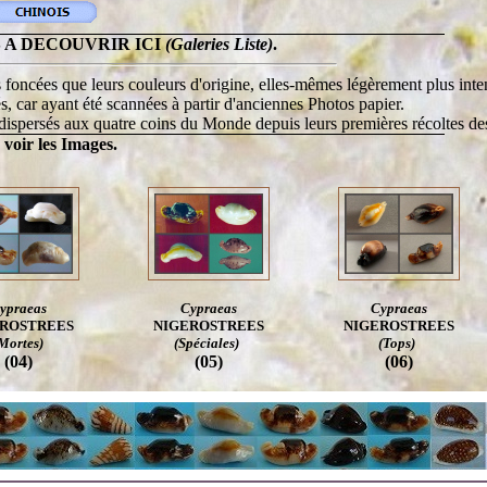
 A DECOUVRIR ICI
(Galeries Liste)
.
 foncées que leurs couleurs d'origine, elles-mêmes légèrement plus inte
s, car ayant été scannées à partir d'anciennes Photos papier.
t dispersés aux quatre coins du Monde depuis leurs premières récoltes d
 voir les Images.
ypraeas
Cypraeas
Cypraeas
ROSTREES
NIGE
ROSTREES
NIGE
ROSTREES
Mortes)
(Spéciales)
(Tops)
(04)
(05)
(06)