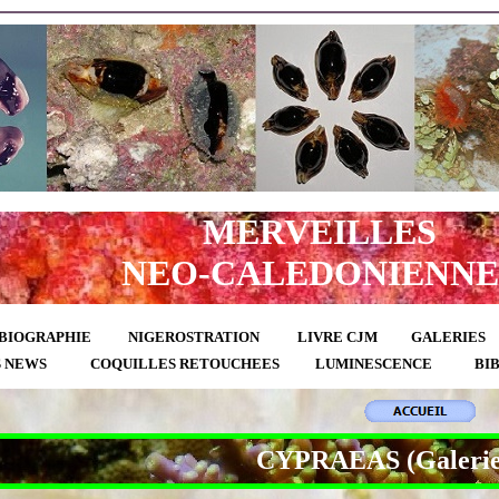
MERVEILLES
NEO-CALEDONIENNE
BIOGRAPHIE
NIGEROSTRATION
LIVRE CJM
GALERIES
S NEWS
COQUILLES RETOUCHEES
LUMINESCENCE
BI
CYPRAEAS (Galeries