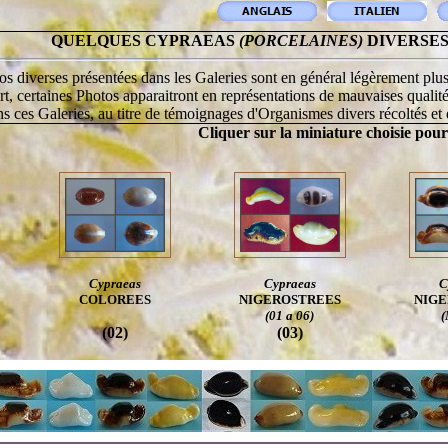
QUELQUES CYPRAEAS
(PORCELAINES)
DIVERSES
s diverses présentées dans les Galeries sont en général légèrement plus
rt, certaines Photos apparaitront en représentations de mauvaises qualité
ns ces Galeries, au titre de témoignages d'Organismes divers récoltés e
Cliquer sur la miniature choisie pour
Cypraeas
Cypraeas
C
COLOREES
NIGE
ROSTREES
NIGE
(01 a 06)
(
(02)
(03)