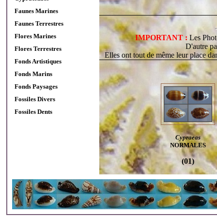
Faunes Marines
Faunes Terrestres
Flores Marines
IMPORTANT :
Les Photo
D'autre pa
Flores Terrestres
Elles ont tout de même leur place da
Fonds Artistiques
Fonds Marins
Fonds Paysages
Fossiles Divers
Fossiles Dents
Cypraeas
NORMALES
(01)