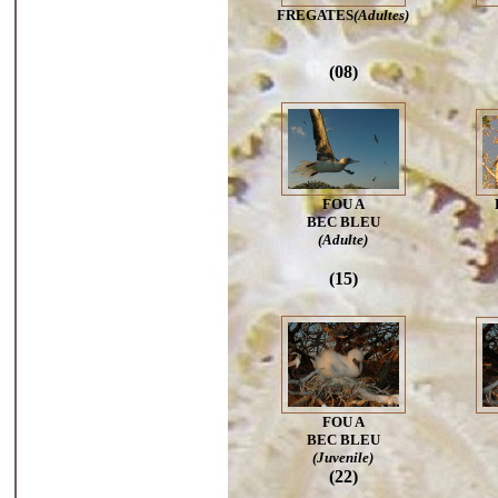
FREGATES
(Adultes)
(08)
FOU A
BEC BLEU
(Adulte)
(15)
FOU A
BEC BLEU
(Juvenile)
(22)