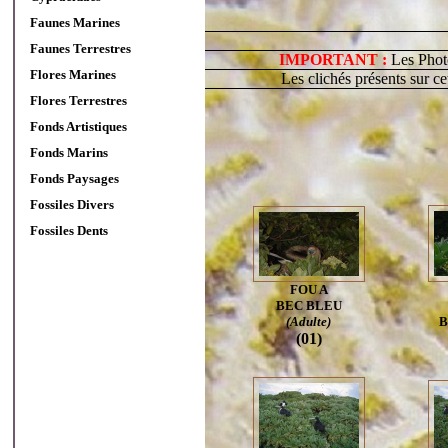
Faunes Marines
Faunes Terrestres
IMPORTANT :
Les Photo
Flores Marines
Les clichés présents sur c
Flores Terrestres
Fonds Artistiques
Fonds Marins
Fonds Paysages
Fossiles Divers
Fossiles Dents
FOU A
BEC BLEU
(Adulte)
B
(01)