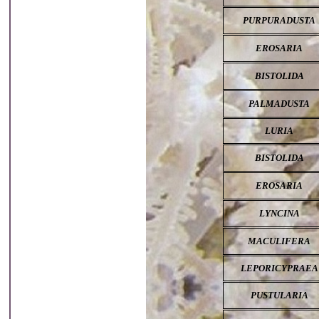
PURPURADUSTA
EROSARIA
BISTOLIDA
PALMADUSTA
LURIA
BISTOLIDA
EROSARIA
LYNCINA
MACULIFERA
LEPORICYPRAEA
PUSTULARIA